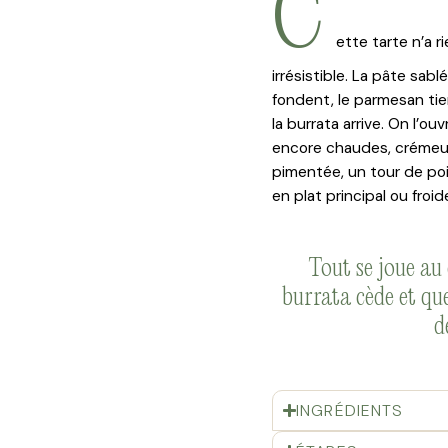
C
ette tarte n’a r
irrésistible. La pâte sabl
fondent, le parmesan tie
la burrata arrive. On l’ou
encore chaudes, crémeuse 
pimentée, un tour de po
en plat principal ou froi
Tout se joue au
burrata cède et qu
d
INGRÉDIENTS