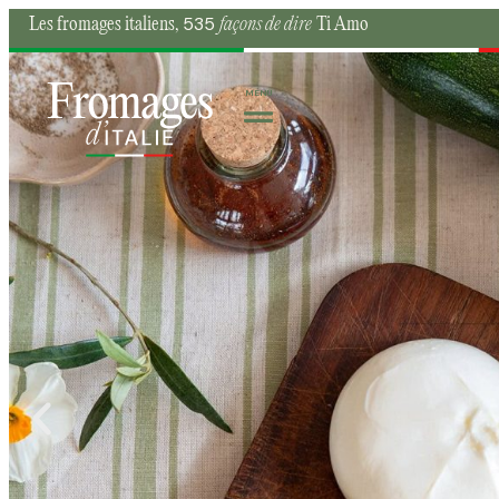
535
Les fromages italiens,
façons de dire
Ti Amo
MENU